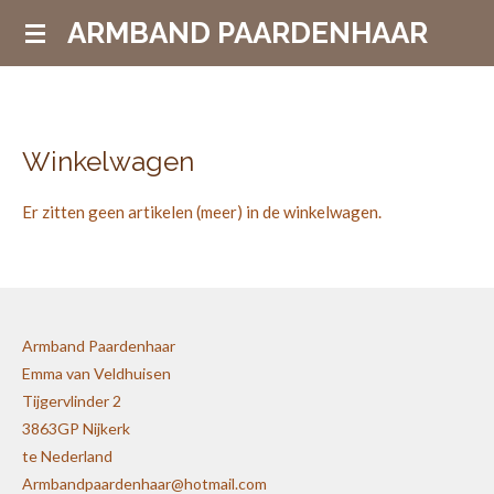
Ga
ARMBAND PAARDENHAAR
direct
naar
de
hoofdinhoud
Winkelwagen
Er zitten geen artikelen (meer) in de winkelwagen.
Armband Paardenhaar
Emma van Veldhuisen
Tijgervlinder 2
3863GP Nijkerk
te Nederland
Armbandpaardenhaar@hotmail.com