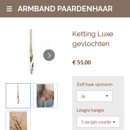
Ga
ARMBAND PAARDENHAAR
direct
naar
de
Ketting Luxe
hoofdinhoud
gevlochten
€ 55,00
Zelf haar opsturen
Lengte hanger