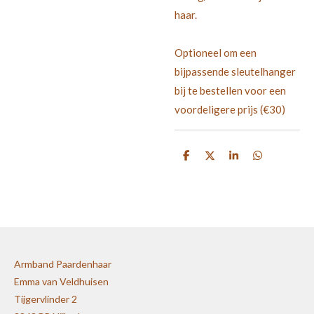
haar.
Optioneel om een
bijpassende sleutelhanger
bij te bestellen voor een
voordeligere prijs (€30)
D
D
S
D
e
e
h
e
l
e
a
l
e
l
r
e
n
e
n
Armband Paardenhaar
Emma van Veldhuisen
Tijgervlinder 2