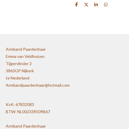
D
D
S
D
e
e
h
e
l
e
a
l
e
l
r
e
n
e
n
Armband Paardenhaar
Emma van Veldhuisen
Tijgervlinder 2
3863GP Nijkerk
te Nederland
Armbandpaardenhaar@hotmail.com
KvK: 67832083
BTW: NL002338509B67
Armband Paardenhaar