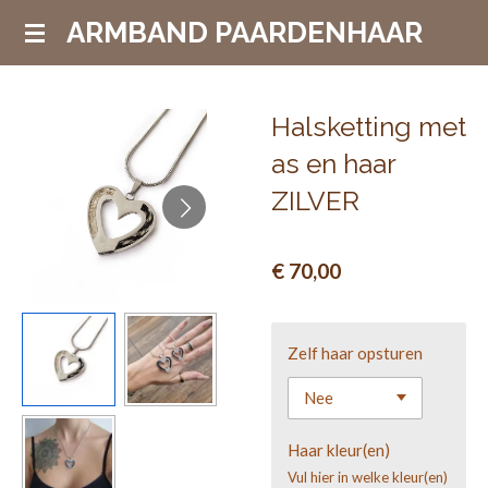
Ga
ARMBAND PAARDENHAAR
direct
naar
de
Halsketting met
hoofdinhoud
as en haar
ZILVER
€ 70,00
Zelf haar opsturen
Haar kleur(en)
Vul hier in welke kleur(en)