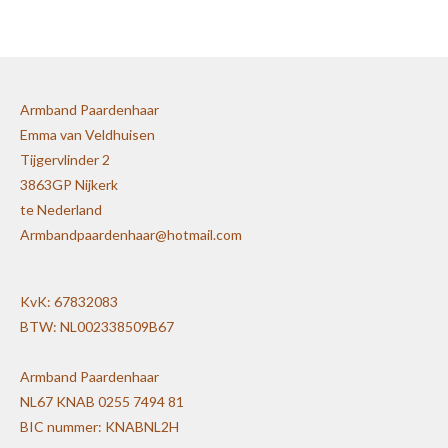
e
l
r
e
n
e
n
Armband Paardenhaar
Emma van Veldhuisen
Tijgervlinder 2
3863GP Nijkerk
te Nederland
Armbandpaardenhaar@hotmail.com
KvK: 67832083
BTW: NL002338509B67
Armband Paardenhaar
NL67 KNAB 0255 7494 81
BIC nummer: KNABNL2H