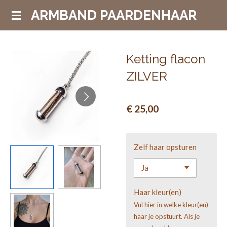
Ga
ARMBAND PAARDENHAAR
direct
naar
de
Ketting flacon
hoofdinhoud
ZILVER
€ 25,00
Zelf haar opsturen
Haar kleur(en)
Vul hier in welke kleur(en)
haar je opstuurt. Als je