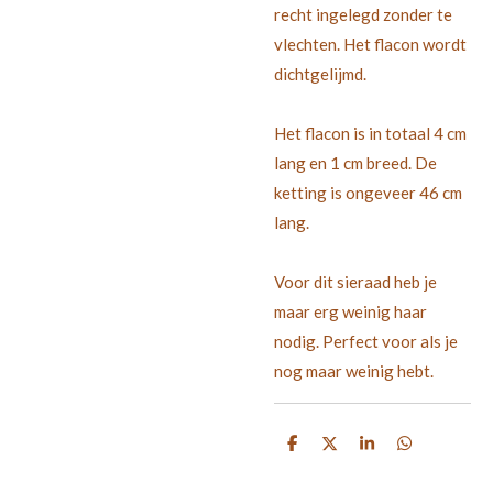
recht ingelegd zonder te
vlechten. Het flacon wordt
dichtgelijmd.
Het flacon is in totaal 4 cm
lang en 1 cm breed. De
ketting is ongeveer 46 cm
lang.
Voor dit sieraad heb je
maar erg weinig haar
nodig. Perfect voor als je
nog maar weinig hebt.
D
D
S
D
e
e
h
e
l
e
a
l