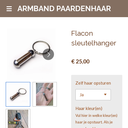
Ga
ARMBAND PAARDENHAAR
direct
naar
de
Flacon
hoofdinhoud
sleutelhanger
€ 25,00
Zelf haar opsturen
Haar kleur(en)
Vul hier in welke kleur(en)
haar je opstuurt. Als je