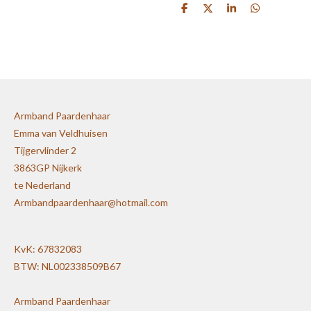
D
D
S
D
e
e
h
e
l
e
a
l
e
l
r
e
n
e
n
Armband Paardenhaar
Emma van Veldhuisen
Tijgervlinder 2
3863GP Nijkerk
te Nederland
Armbandpaardenhaar@hotmail.com
KvK: 67832083
BTW: NL002338509B67
Armband Paardenhaar