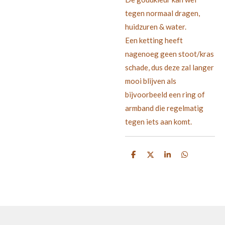
tegen normaal dragen,
huidzuren & water.
Een ketting heeft
nagenoeg geen stoot/kras
schade, dus deze zal langer
mooi blijven als
bijvoorbeeld een ring of
armband die regelmatig
tegen iets aan komt.
D
D
S
D
e
e
h
e
l
e
a
l
e
l
r
e
n
e
n