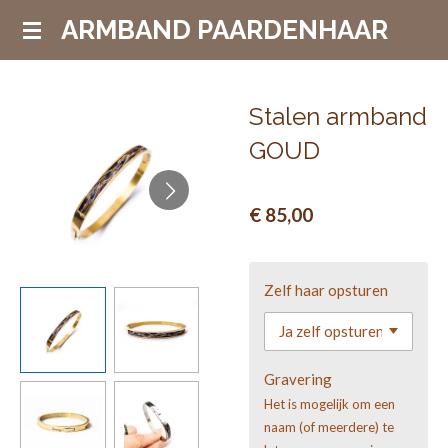
Ga
ARMBAND PAARDENHAAR
direct
naar
de
Stalen armband
hoofdinhoud
GOUD
€ 85,00
Zelf haar opsturen
Gravering
Het is mogelijk om een
naam (of meerdere) te