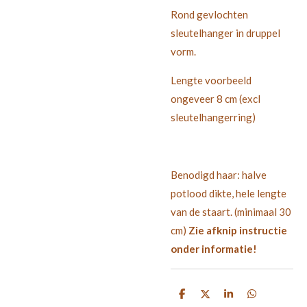
Rond gevlochten
sleutelhanger in druppel
vorm.
Lengte voorbeeld
ongeveer 8 cm (excl
sleutelhangerring)
Benodigd haar: halve
potlood dikte, hele lengte
van de staart. (minimaal 30
cm)
Zie afknip instructie
onder informatie!
D
D
S
D