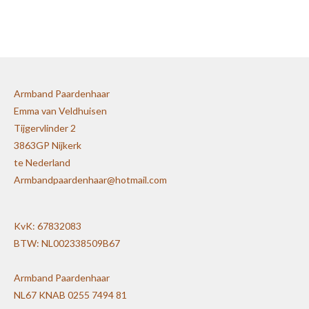
e
e
h
e
l
e
a
l
e
l
r
e
n
e
n
Armband Paardenhaar
Emma van Veldhuisen
Tijgervlinder 2
3863GP Nijkerk
te Nederland
Armbandpaardenhaar@hotmail.com
KvK: 67832083
BTW: NL002338509B67
Armband Paardenhaar
NL67 KNAB 0255 7494 81