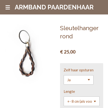
Ga
ARMBAND PAARDENHAAR
direct
naar
de
Sleutelhanger
hoofdinhoud
rond
€ 25,00
Zelf haar opsturen
Lengte