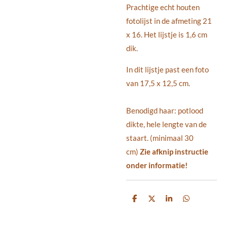
Prachtige echt houten
fotolijst in de afmeting 21
x 16. Het lijstje is 1,6 cm
dik.
In dit lijstje past een foto
van 17,5 x 12,5 cm.
Benodigd haar: potlood
dikte, hele lengte van de
staart. (minimaal 30
cm)
Zie afknip instructie
onder informatie!
D
D
S
D
e
e
h
e
l
e
a
l
e
l
r
e