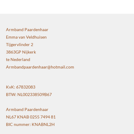
n
e
n
Armband Paardenhaar
Emma van Veldhuisen
Tijgervlinder 2
3863GP Nijkerk
te Nederland
Armbandpaardenhaar@hotmail.com
KvK: 67832083
BTW: NL002338509B67
Armband Paardenhaar
NL67 KNAB 0255 7494 81
BIC nummer: KNABNL2H