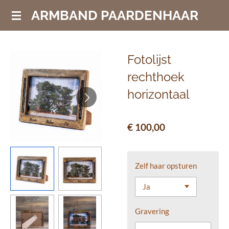
Ga
ARMBAND PAARDENHAAR
direct
naar
de
Fotolijst
hoofdinhoud
rechthoek
horizontaal
€ 100,00
Zelf haar opsturen
Gravering