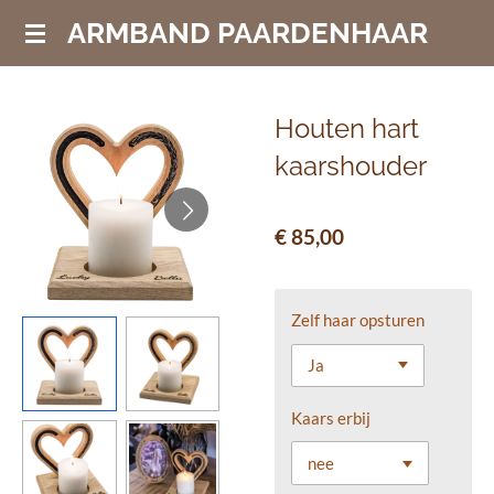
Ga
ARMBAND PAARDENHAAR
direct
naar
de
Houten hart
hoofdinhoud
kaarshouder
€ 85,00
Zelf haar opsturen
Kaars erbij