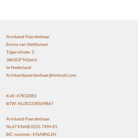
e
l
r
e
n
e
n
Armband Paardenhaar
Emma van Veldhuisen
Tijgervlinder 2
3863GP Nijkerk
te Nederland
Armbandpaardenhaar@hotmail.com
KvK: 67832083
BTW: NL002338509B67
Armband Paardenhaar
NL67 KNAB 0255 7494 81
BIC nummer: KNABNL2H