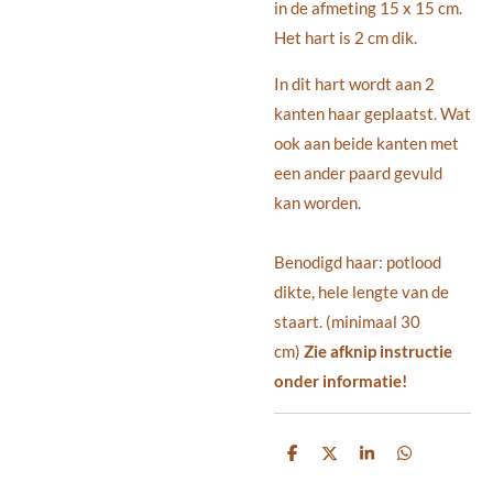
in de afmeting 15 x 15 cm.
Het hart is 2 cm dik.
In dit hart wordt aan 2
kanten haar geplaatst. Wat
ook aan beide kanten met
een ander paard gevuld
kan worden.
Benodigd haar: potlood
dikte, hele lengte van de
staart. (minimaal 30
cm)
Zie afknip instructie
onder informatie!
D
D
S
D
e
e
h
e
l
e
a
l