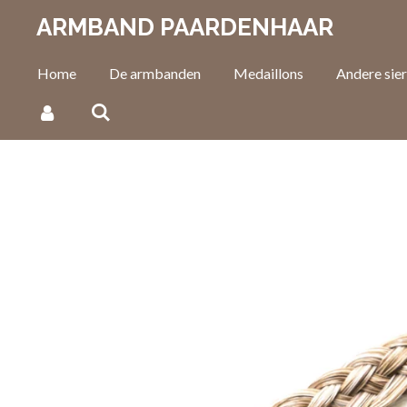
Ga
ARMBAND PAARDENHAAR
direct
naar
Home
De armbanden
Medaillons
Andere sie
de
hoofdinhoud