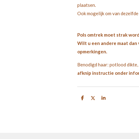
plaatsen.
Ook mogelijk om van dezelfde p
Pols omtrek moet strak wor
Wilt u een andere maat dan 
opmerkingen.
Benodigd haar: potlood dikte, 
afknip instructie onder info
D
D
S
e
e
h
l
e
a
e
l
r
n
e