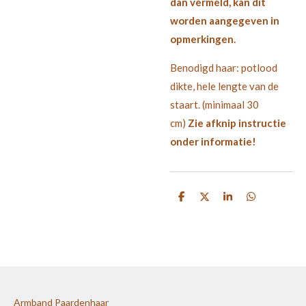
dan vermeld, kan dit
worden aangegeven in
opmerkingen.
Benodigd haar: potlood
dikte, hele lengte van de
staart. (minimaal 30
cm)
Zie afknip instructie
onder informatie!
D
D
S
D
e
e
h
e
l
e
a
l
e
l
r
e
n
e
n
Armband Paardenhaar