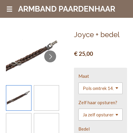
Ga
ARMBAND PAARDENHAAR
direct
naar
de
Joyce + bedel
hoofdinhoud
€ 25,00
Maat
Zelf haar opsturen?
Bedel