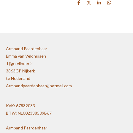
D
D
S
D
e
e
h
e
l
e
a
l
e
l
r
e
n
e
n
Armband Paardenhaar
Emma van Veldhuisen
Tijgervlinder 2
3863GP Nijkerk
te Nederland
Armbandpaardenhaar@hotmail.com
KvK: 67832083
BTW: NL002338509B67
Armband Paardenhaar