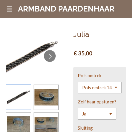
Ga
ARMBAND PAARDENHAAR
direct
naar
de
Julia
hoofdinhoud
€ 35,00
Pols omtrek
Zelf haar opsturen?
Sluiting