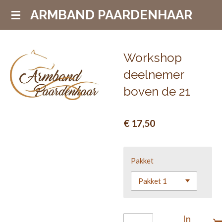
Ga
ARMBAND PAARDENHAAR
direct
naar
de
Workshop
hoofdinhoud
deelnemer
boven de 21
€ 17,50
Pakket
In