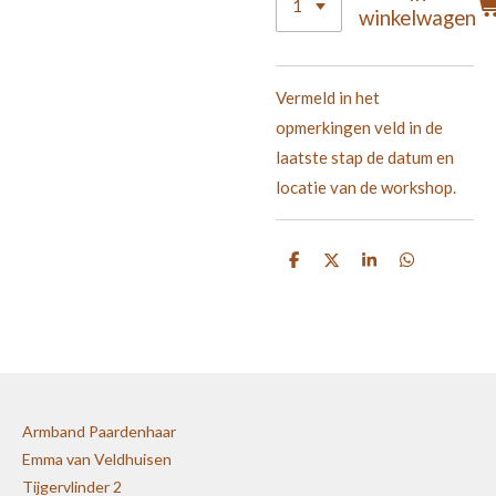
winkelwagen
Vermeld in het
opmerkingen veld in de
laatste stap de datum en
locatie van de workshop.
D
D
S
D
e
e
h
e
l
e
a
l
e
l
r
e
n
e
n
Armband Paardenhaar
Emma van Veldhuisen
Tijgervlinder 2