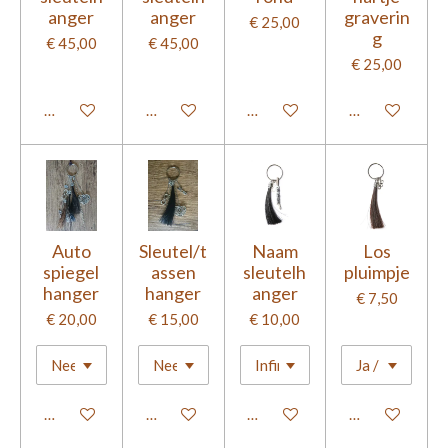
anger
anger
graverin
€ 25,00
g
€ 45,00
€ 45,00
€ 25,00
Bekijk details
Bekijk details
Bekijk details
Bekijk details
Auto
Sleutel/t
Naam
Los
spiegel
assen
sleutelh
pluimpje
hanger
hanger
anger
€ 7,50
€ 20,00
€ 15,00
€ 10,00
Bekijk details
Bekijk details
Bekijk details
Bekijk details