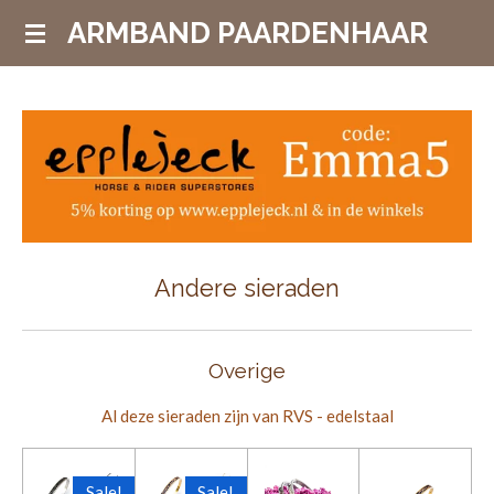
Ga
ARMBAND PAARDENHAAR
direct
naar
de
hoofdinhoud
Andere sieraden
Overige
Al deze sieraden zijn van RVS - edelstaal
Sale!
Sale!