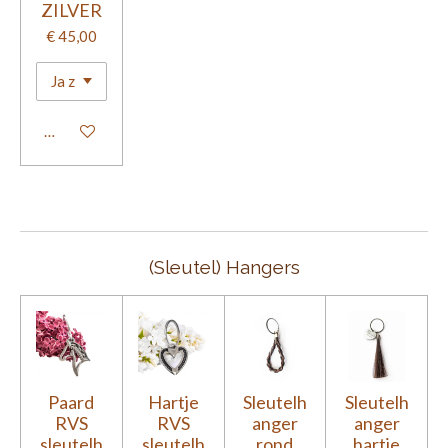
ZILVER
€ 45,00
Bekijk details
(Sleutel) Hangers
Paard
Hartje
Sleutelh
Sleutelh
RVS
RVS
anger
anger
sleutelh
sleutelh
rond
hartje