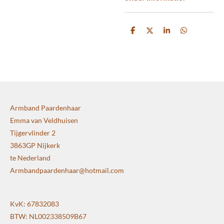
D
D
S
D
e
e
h
e
l
e
a
l
e
l
r
e
n
e
n
Armband Paardenhaar
Emma van Veldhuisen
Tijgervlinder 2
3863GP Nijkerk
te Nederland
Armbandpaardenhaar@hotmail.com
KvK: 67832083
BTW: NL002338509B67