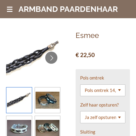
Ga
ARMBAND PAARDENHAAR
direct
naar
de
Esmee
hoofdinhoud
€ 22,50
Pols omtrek
Zelf haar opsturen?
Sluiting